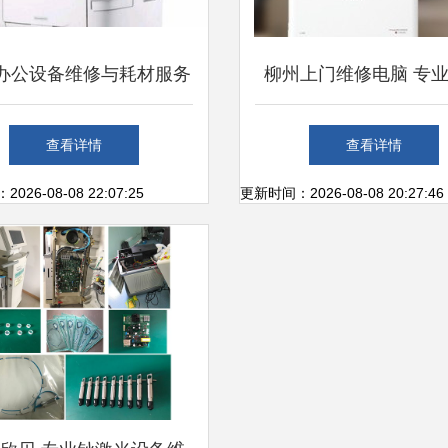
心作用\n- 掌握计算机
办公设备维修与耗材服务
柳州上门维修电脑 专
设备常见故障诊断与维
、打印复印机、硒鼓加粉
计算机及办公设备故
查看详情
查看详情
\n- 学会建立预防性维
加墨，价格好商量
26-08-08 22:07:25
更新时间：2026-08-08 20:27:46
（点检、清洁、润滑、
\n- 现场5S推行与自
（创建有序点检环境
\n\n**3. TPM的设备