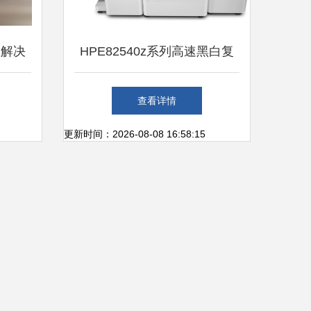
及办公
业解决
HPE82540z系列高速黑白复
修方法
障
印机A3幅面_广州惠维信息技
查看详情
护计划
术新品信息_太平洋电脑网IT
更新时间：2026-08-08 16:58:15
调整）
商城
主保全
）
管理基础